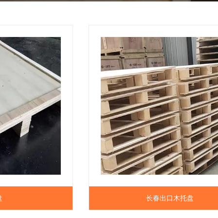
盘
长春出口木托盘