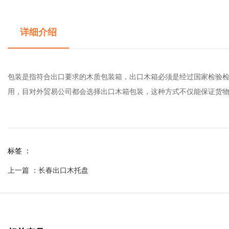
详细介绍
包装是指符合出口要求的木质包装箱，出口
木箱
必须是经过国家检验
用，目对外贸易公司都会选择
出口木箱
包装，这种方式不仅能保证货
标签 ：
上一篇 ：
长春出口木托盘