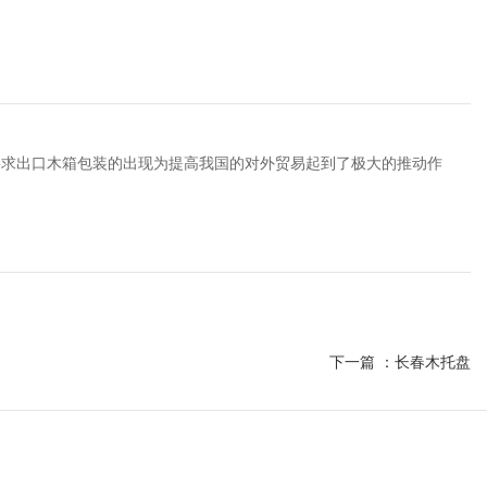
要求
出口木箱
包装的出现为提高我国的对外贸易起到了极大的推动作
下一篇 ：
长春木托盘