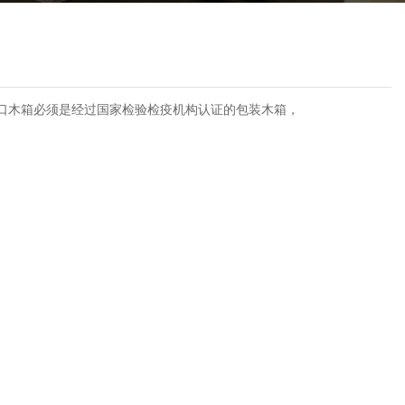
口木箱必须是经过国家检验检疫机构认证的包装木箱，